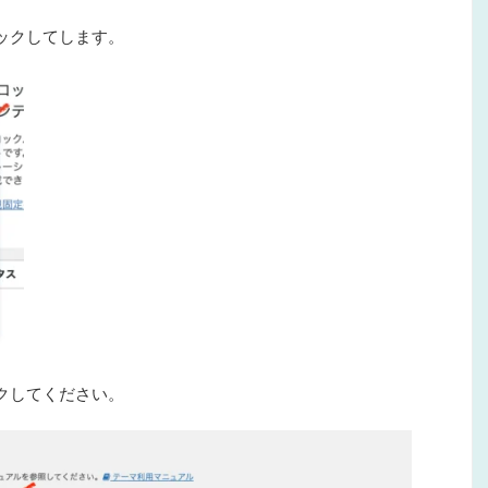
ック
してします。
ク
してください。