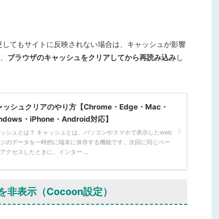
更しても
サイトに反映されない場合は、キャッシュが影響
、
ブラウザのキャッシュをクリアしてから再読み込み
し
ャッシュクリアのやり方【Chrome・Edge・Mac・
ndows・iPhone・Android対応】
ッシュとは？ キャッシュとは、パソコンやスマホで表示したweb
ジのデータを一時的に端末に保存する機能です。次回に同じペー
アクセスしたときに、インター ...
非表示（Cocoon設定）