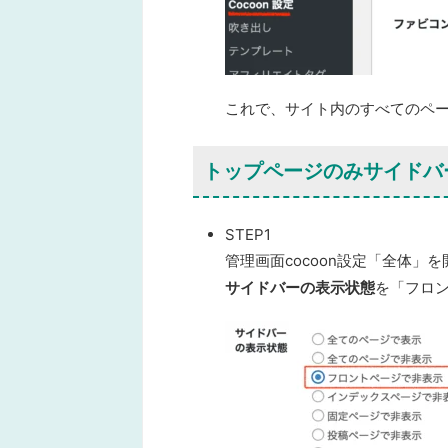
これで、
サイト内のすべてのペ
トップページのみサイドバー
STEP1
管理画面
cocoon設定「全体」
を
サイドバーの表示状態
を
「フロ