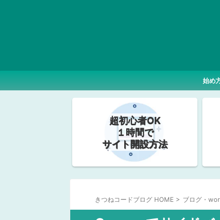
始め
超初心者OK
１時間で
サイト開設方法
きつねコードブログ HOME
>
ブログ・wor