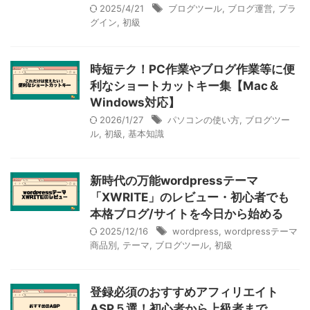
2025/4/21
ブログツール
,
ブログ運営
,
プラ
グイン
,
初級
時短テク！PC作業やブログ作業等に便
利なショートカットキー集【Mac＆
Windows対応】
2026/1/27
パソコンの使い方
,
ブログツー
ル
,
初級
,
基本知識
新時代の万能wordpressテーマ
「XWRITE」のレビュー・初心者でも
本格ブログ/サイトを今日から始める
2025/12/16
wordpress
,
wordpressテーマ
商品別
,
テーマ
,
ブログツール
,
初級
登録必須のおすすめアフィリエイト
ASP５選！初心者から上級者まで