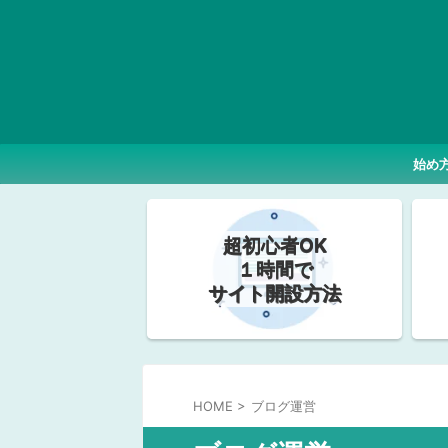
始め
超初心者OK
１時間で
サイト開設方法
HOME
>
ブログ運営