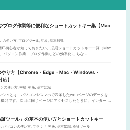
やブログ作業等に便利なショートカットキー集【Mac
ンの使い方
,
ブログツール
,
初級
,
基本知識
超IT初心者が知っておきたい、必須ショートカットキー一覧（Mac
仕事、パソコン作業、ブログ作業などの効率化に ちな ...
り方【Chrome・Edge・Mac・Windows・
d対応】
コンの使い方
,
中級
,
初級
,
基本知識
ッシュとは、パソコンやスマホで表示したwebページのデータを
機能です。次回に同じページにアクセスしたときに、インター ...
検証ツール」の基本の使い方とショートカットキー
ル
,
パソコンの使い方
,
ブラウザ
,
初級
,
基本知識
,
検証ツール